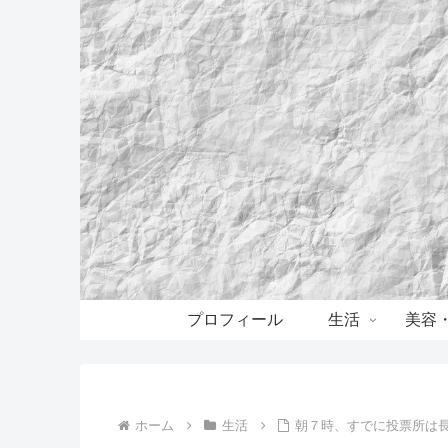
プロフィール
生活
美容
ホーム
生活
朝７時、すでに投票所は長