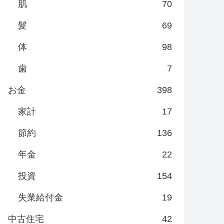
肌
70
髪
69
体
98
歯
7
お金
398
家計
17
節約
136
年金
22
投資
154
失業給付金
19
中古住宅
42