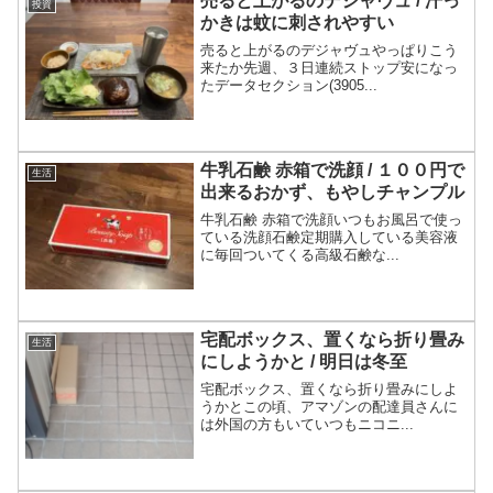
売ると上がるのデジャヴュ / 汗っ
投資
かきは蚊に刺されやすい
売ると上がるのデジャヴュやっぱりこう
来たか先週、３日連続ストップ安になっ
たデータセクション(3905...
牛乳石鹸 赤箱で洗顔 / １００円で
生活
出来るおかず、もやしチャンプル
牛乳石鹸 赤箱で洗顔いつもお風呂で使っ
ている洗顔石鹸定期購入している美容液
に毎回ついてくる高級石鹸な...
宅配ボックス、置くなら折り畳み
生活
にしようかと / 明日は冬至
宅配ボックス、置くなら折り畳みにしよ
うかとこの頃、アマゾンの配達員さんに
は外国の方もいていつもニコニ...