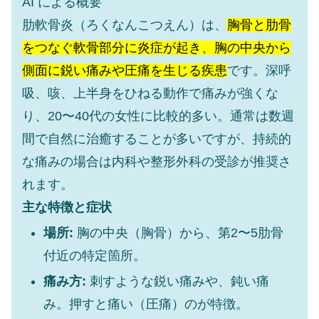
AI による概要
肋軟骨炎（ろくなんこつえん）は、
胸骨と肋骨
をつなぐ軟骨部分に炎症が起き、胸の中央から
側面に鋭い痛みや圧痛を生じる疾患
です。深呼
吸、咳、上半身をひねる動作で痛みが強くな
り、20〜40代の女性に比較的多い。通常は数週
間で自然に治癒することが多いですが、持続的
な痛みの場合は内科や整形外科の受診が推奨さ
れます。
主な特徴と症状
場所:
胸の中央（胸骨）から、第2〜5肋骨
付近の特定箇所。
痛み方:
刺すような鋭い痛みや、鈍い痛
み。押すと痛い（圧痛）のが特徴。