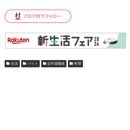
生活
バイト
定年退職後
料理