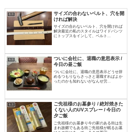
サイズの合わないベルト、穴を開
生活
ければ解決
サイズの合わないベルト、穴を開ければ
解決最近の私のスタイルはワイドパンツ
にトップスをインして、ベルト...
ついに会社に、退職の意思表示 /
生活
今日の昼ご飯
ついに会社に、退職の意思表示どうせ辞
めるつもりならさっさと退職すればよか
ったのかも知れないがなんせ労...
ご先祖様のお墓参り / 絶対焼きた
生活
くない人のUVスプレー / 今日の
夕ご飯
ご先祖様のお墓参り今の家のある街は生
まれ故郷でもある街ご先祖様が眠るお墓