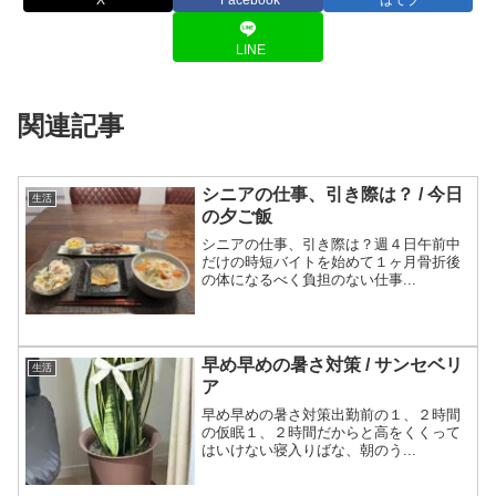
LINE
関連記事
シニアの仕事、引き際は？ / 今日
生活
の夕ご飯
シニアの仕事、引き際は？週４日午前中
だけの時短バイトを始めて１ヶ月骨折後
の体になるべく負担のない仕事...
早め早めの暑さ対策 / サンセベリ
生活
ア
早め早めの暑さ対策出勤前の１、２時間
の仮眠１、２時間だからと高をくくって
はいけない寝入りばな、朝のう...