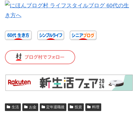
生活
お金
定年退職後
投資
料理