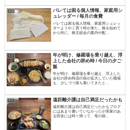
バレては困る個人情報、家庭用シ
生活
ュレッダー / 毎月の食費
バレては困る個人情報、家庭用シュレッ
ダーようやく買う時が来た。株を始めて
から特に、株主総会の案内や配...
年が明け、修羅場を乗り越え、浮
生活
上した会社の辞め時 / 今日の夕ご
飯
年が明け、修羅場を乗り越え、浮上した
会社の辞め時流行病が拡大していた職場
も、少しづつ落ち着いてきたと...
遠距離介護は自己満足だったかも
生活
遠距離介護は自己満足だったかもブログ
にはあまり書いていなかったが実家のあ
る田舎には時々帰って、母の病...