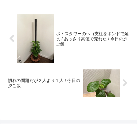
ポトスタワーのヘゴ支柱をボンドで延
長 / あっさり高値で売れた / 今日の夕
ご飯
慣れの問題だが２人より１人 / 今日の
夕ご飯