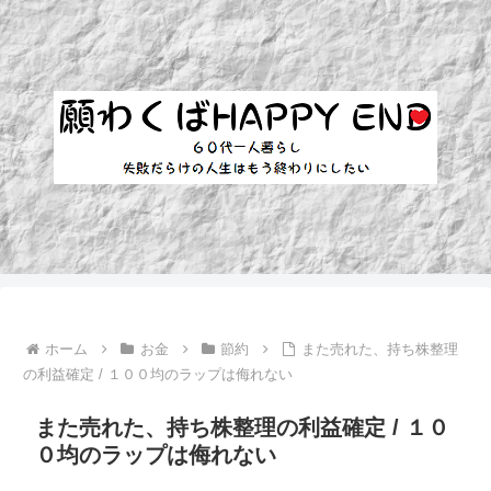
ホーム
お金
節約
また売れた、持ち株整理
の利益確定 / １００均のラップは侮れない
また売れた、持ち株整理の利益確定 / １０
０均のラップは侮れない