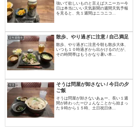
強いて欲しいものと言えばスニーカー今
日は本当にいい天気新聞の週間天気予報
を見ると、先１週間はニコニコ...
散歩、やり過ぎに注意 / 自己満足
定年退職後
散歩、やり過ぎに注意今朝も散歩大体、
いつも１０時過ぎから出かけるのだが、
その時間帯はもうかなり暑い本...
そうは問屋が卸さない / 今日の夕
生活
ご飯
そうは問屋が卸さないあぁー、長い１週
間が終わったーひょんなことから始まっ
た９時から１５時、土日祝日休...