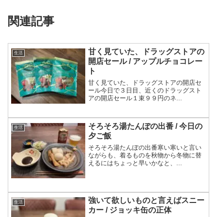
関連記事
甘く見ていた、ドラッグストアの
生活
開店セール / アップルチョコレー
ト
甘く見ていた、ドラッグストアの開店セ
ール今日で３日目、近くのドラッグスト
アの開店セール１束９９円のネ...
そろそろ湯たんぽの出番 / 今日の
生活
夕ご飯
そろそろ湯たんぽの出番寒い寒いと言い
ながらも、着るものを秋物から冬物に替
えるにはちょっと早いかなと、...
強いて欲しいものと言えばスニー
生活
カー / ジョッキ缶の正体