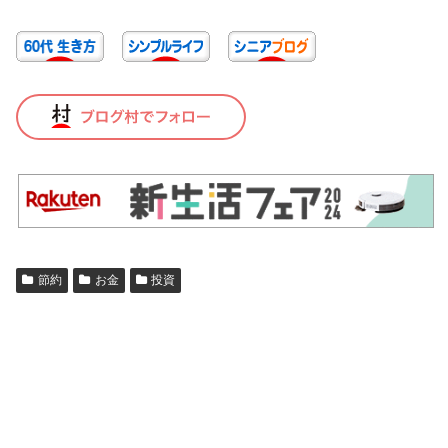
節約
お金
投資