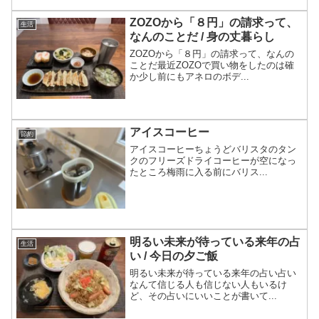
ZOZOから「８円」の請求って、
生活
なんのことだ / 身の丈暮らし
ZOZOから「８円」の請求って、なんの
ことだ最近ZOZOで買い物をしたのは確
か少し前にもアネロのボデ...
アイスコーヒー
節約
アイスコーヒーちょうどバリスタのタン
クのフリーズドライコーヒーが空になっ
たところ梅雨に入る前にバリス...
明るい未来が待っている来年の占
生活
い / 今日の夕ご飯
明るい未来が待っている来年の占い占い
なんて信じる人も信じない人もいるけ
ど、その占いにいいことが書いて...