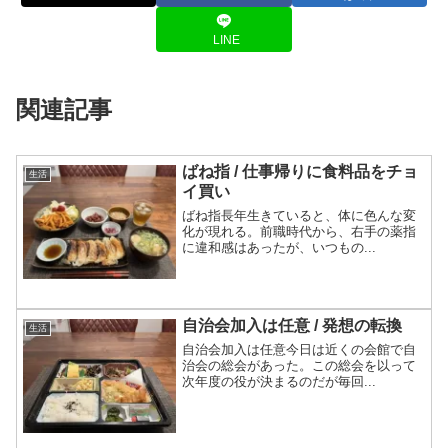
LINE
関連記事
ばね指 / 仕事帰りに食料品をチョ
生活
イ買い
ばね指長年生きていると、体に色んな変
化が現れる。前職時代から、右手の薬指
に違和感はあったが、いつもの...
自治会加入は任意 / 発想の転換
生活
自治会加入は任意今日は近くの会館で自
治会の総会があった。この総会を以って
次年度の役が決まるのだが毎回...