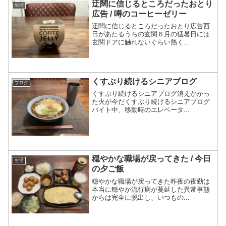
迂闊に信じるところだったおとり
生活
広告 / 噂のコーヒーゼリー
迂闊に信じるところだったおとり広告西
日があたるうちの玄関６月の猛暑日には
玄関ドアに触れないぐらい熱く...
くすぶり続けるシニアブログ
ブログ
くすぶり続けるシニアブログ消えかかっ
た火が今だくすぶり続けるシニアブログ
バイト中、移動時のエレベータ...
穏やかな職場が戻ってきた / 今日
生活
の夕ご飯
穏やかな職場が戻ってきた昨夜の夜勤は
本当に穏やか流行病が蔓延した異常事態
からは完全に脱出し、いつもの...