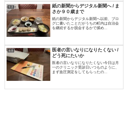
紙の新聞からデジタル新聞へ / ま
生活
さか９０歳まで
紙の新聞からデジタル新聞へ以前、ブロ
グに書いたことだがうちの町内は自治会
を継続するか脱会するかで揉め...
医者の言いなりになりたくない /
生活
どう死にたいか
医者の言いなりになりたくない今日は月
一のクリニック受診日いつものように、
まず血圧測定をしてもらったの...