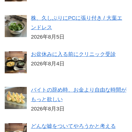
株、久しぶりにPCに張り付き / 大葉エ
ンドレス
2026年8月5日
お盆休みに入る前にクリニック受診
2026年8月4日
バイトの辞め時、お金より自由な時間が
もっと欲しい
2026年8月3日
どんな嘘をついてやろうかと考える