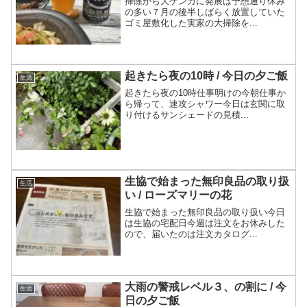
掃除から大ゲンカに発展は予想通り休み
の多い７月の後半しばらく放置していた
ゴミ屋敷化した実家の大掃除を...
起きたら夜の10時 / 今日の夕ご飯
生活
起きたら夜の10時仕事明けの今朝仕事か
ら帰って、速攻シャワー今日は玄関に取
り付けるサンシェードの見積...
生協で始まった無印良品の取り扱
生活
い / ローズマリーの花
生協で始まった無印良品の取り扱い今日
は生協の宅配日今週は注文をお休みした
ので、届いたのは注文カタログ...
大雨の警戒レベル３、の割に / 今
生活
日の夕ご飯