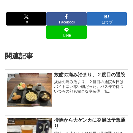
X
Facebook
はてブ
LINE
関連記事
抜歯の痛み治まり、２度目の通院
生活
抜歯の痛み治まり、２度目の通院今日は
バイト寒い寒い朝だった。バス停で待つ
いつもの顔も完全な冬装備、私...
掃除から大ゲンカに発展は予想通
生活
り