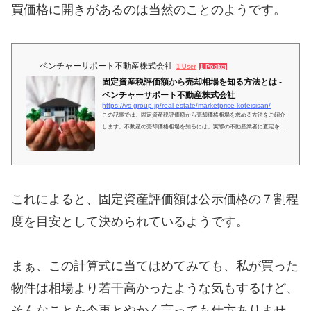
買価格に開きがあるのは当然のことのようです。
ベンチャーサポート不動産株式会社
1 User
1 Pocket
固定資産税評価額から売却相場を知る方法とは -
ベンチャーサポート不動産株式会社
https://vs-group.jp/real-estate/marketprice-koteisisan/
この記事では、固定資産税評価額から売却価格相場を求める方法をご紹介
します。不動産の売却価格相場を知るには、実際の不動産業者に査定をし
てもらうという方法以外に、公的機関が出している評価額から計算するこ
とができます。固定資産税評価額は簡単に知ることができるので、気にな
ったらチェックしてみることをおすすめします。
これによると、固定資産評価額は公示価格の７割程
度を目安として決められているようです。
まぁ、この計算式に当てはめてみても、私が買った
物件は相場より若干高かったような気もするけど、
そんなことを今更とやかく言っても仕方ありませ