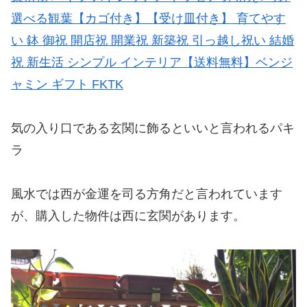
選べる観葉【カゴ付き】【受け皿付き】 育てやす
い 鉢 御祝 開店祝 開業祝 新築祝 引っ越し祝い 結婚
祝 新生活 シンプル インテリア【送料無料】ベンジ
ャミン ギフト FKTK
気の入り口である玄関に飾るといいと言われるパキ
ラ
風水では西が金運を司る方角だと言われています
が、購入した物件は西に玄関があります。