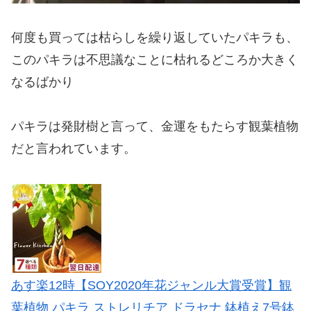
何度も買っては枯らしを繰り返していたパキラも、
このパキラは不思議なことに枯れるどころか大きく
なるばかり
パキラは発財樹と言って、金運をもたらす観葉植物
だと言われています。
あす楽12時【SOY2020年花ジャンル大賞受賞】観
葉植物 パキラ ストレリチア ドラセナ 鉢植え7号鉢