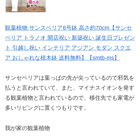
観葉植物 サンスベリア6号鉢 高さ約70cm【サンセ
ベリア トラノオ 開店祝い 新築祝い 誕生日プレゼン
ト 引越し祝い インテリア アジアン モダン スクエ
ア おしゃれな植木鉢 送料無料】【smtb-ms】
サンセベリアは葉っぱの先が尖っているので邪気を
払うと言われていて、また、マイナスイオンを発す
る観葉植物と言われているので、移住先でも家電が
多いリビングに置くつもりです。
我が家の観葉植物