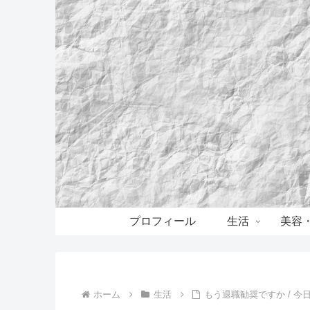
プロフィール
生活
美容
ホーム
生活
もう退職勧奨ですか / 今