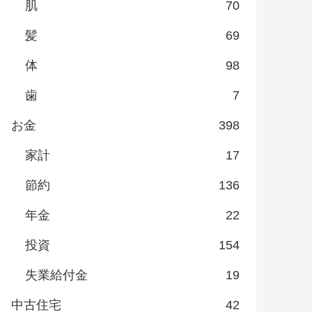
肌
70
髪
69
体
98
歯
7
お金
398
家計
17
節約
136
年金
22
投資
154
失業給付金
19
中古住宅
42