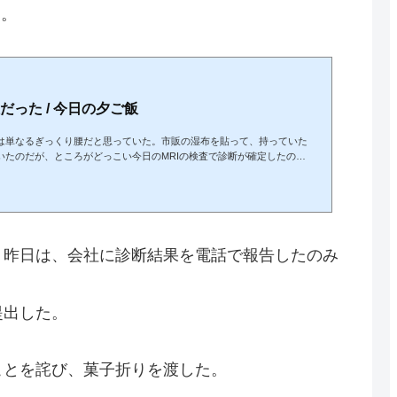
た。
った / 今日の夕ご飯
は単なるぎっくり腰だと思っていた。市販の湿布を貼って、持っていた
いたのだが、ところがどっこい今日のMRIの検査で診断が確定したのだ
という顛末この痛みの具合から言って、素人判断でも週単位ではなく月
か月もかかるとは今日、診察の後、コルセットを作るため寸法を測って
い。出来上がったコルセットの装着期間も３ヶ月～４ヶ月と聞いた。今
、昨日は、会社に診断結果を電話で報告したのみ
提出した。
ことを詫び、菓子折りを渡した。