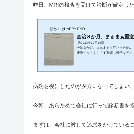
昨日、MRIの検査を受けて診断が確定し
願わくばHAPPY END
全治３か月、まぁまぁ重症だ
🕒️2023年12月15日
全治３か月、まぁまぁ重症だった始め
腰痛ベルトをして１週間も様子を見て
が、全治３か月、まぁまぁ重傷だった
単位だとは予想していたが、まさか３
もらったのだが。１週間で出来るらし
から来年...
病院を後にしたのが夕方になってしまい
今朝、あらためて会社に行って診断書を
まずは、会社に対して迷惑をかけている