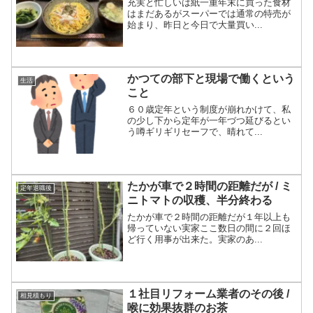
充実と忙しいは紙一重年末に買った食材
はまだあるがスーパーでは通常の特売が
始まり、昨日と今日で大量買い...
かつての部下と現場で働くという
生活
こと
６０歳定年という制度が崩れかけて、私
の少し下から定年が一年づつ延びるとい
う噂ギリギリセーフで、晴れて...
たかが車で２時間の距離だが / ミ
定年退職後
ニトマトの収穫、半分終わる
たかが車で２時間の距離だが１年以上も
帰っていない実家ここ数日の間に２回ほ
ど行く用事が出来た。実家のあ...
１社目リフォーム業者のその後 /
相見積もり
喉に効果抜群のお茶