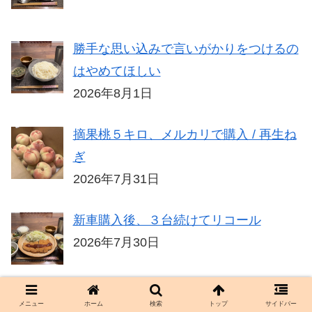
勝手な思い込みで言いがかりをつけるの
はやめてほしい
2026年8月1日
摘果桃５キロ、メルカリで購入 / 再生ね
ぎ
2026年7月31日
新車購入後、３台続けてリコール
2026年7月30日
メニュー
ホーム
検索
トップ
サイドバー