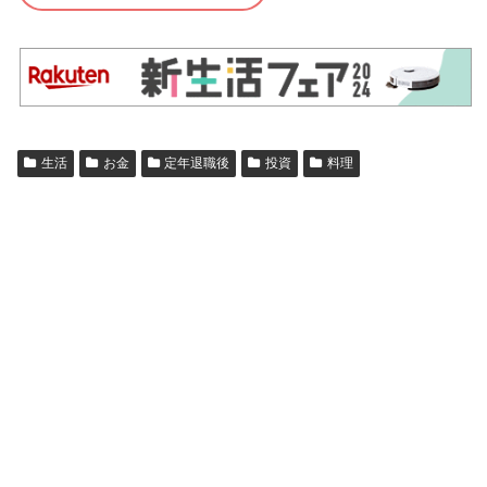
生活
お金
定年退職後
投資
料理