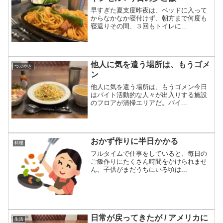
早すぎた夏支度昨夜は、ベッドに入って
からなかなか寝付けず、朝方まで何度も
寝返りその間、３回もトイレに...
他人に気を遣う場所は、もうゴメ
つぶやき
ン
他人に気を遣う場所は、もうゴメン今日
はバイト活動的な人々が出入りする施設
のフロアが清掃エリアだ。バイ...
おかず作りに半日かかる
料理
フルタイムで仕事をしていると、毎日の
ご飯作りにたくさん時間をかけられませ
ん。子供がまだうちにいる頃は...
日常が戻ってきたが / アメリカに
生活