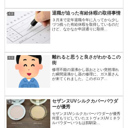
退職が迫った有給休暇の取得事情
生活
３月末で定年退職今年に入ってから少し
づつ残った有給休暇を取得しているのだ
けど、なかなか申請通りに取得...
離れると思うと良さがわかるこの
生活
街
修理不能の湯沸かし器おととい突然壊れ
た瞬間湯沸かし器の修理に、ガス屋さん
が来てくれました。このボロア...
セザンヌUVシルクカバーパウダ
肌
ーが優秀
セザンヌUVシルクカバーパウダーが優秀
何度もリピしていたエトヴォスUVミネラ
ルパウダーいつもは肌馴染...