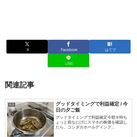
X
Facebook
はてブ
LINE
関連記事
グッドタイミングで利益確定 / 今
生活
日の夕ご飯
グッドタイミングで利益確定今朝９時ち
ょっと前なにげにスマホの株価を確認し
たら、コシダカホールディング...