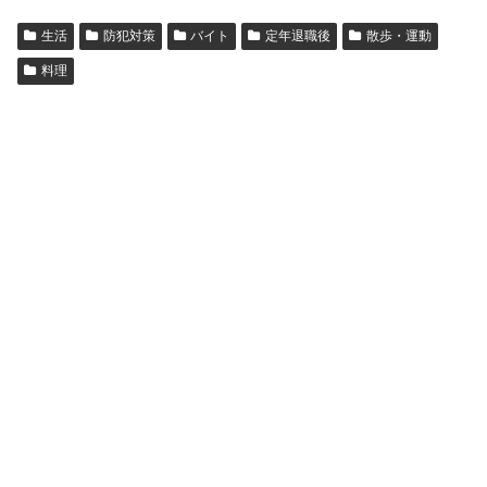
生活
防犯対策
バイト
定年退職後
散歩・運動
料理