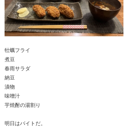
牡蠣フライ
煮豆
春雨サラダ
納豆
漬物
味噌汁
芋焼酎の湯割り
明日はバイトだ。