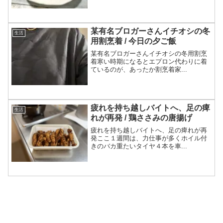
某有名ブロガーさんイチオシの冬
生活
用割烹着 / 今日の夕ご飯
某有名ブロガーさんイチオシの冬用割烹
着寒い時期になるとエプロン代わりに着
ているのが、あったか割烹着家...
疲れを持ち越しバイトへ、足の痺
生活
れが再発 / 鶏ささみの唐揚げ
疲れを持ち越しバイトへ、足の痺れが再
発ここ１週間は、力仕事が多くホイル付
きのバカ重たいタイヤ４本を車...