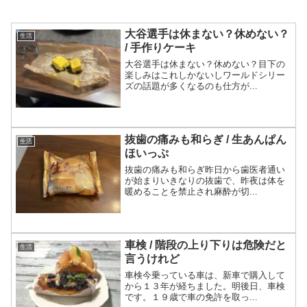
大谷選手は休まない？休めない？
生活
/ 手作りケーキ
大谷選手は休まない？休めない？目下の
楽しみはこれしかないしワールドシリー
ズの話題が多くなるのも仕方が...
抜歯の痛みも和らぎ / 生あんぱん
生活
ほいっぷ
抜歯の痛みも和らぎ昨日から歯医者通い
が始まりいきなりの抜歯で、昨夜は体を
暖めることを禁止され麻酔が切...
車検 / 階段の上り下りは危険だと
生活
言うけれど
車検今乗っている車は、新車で購入して
から１３年が経ちました。明後日、車検
です。１９歳で車の免許を取っ...