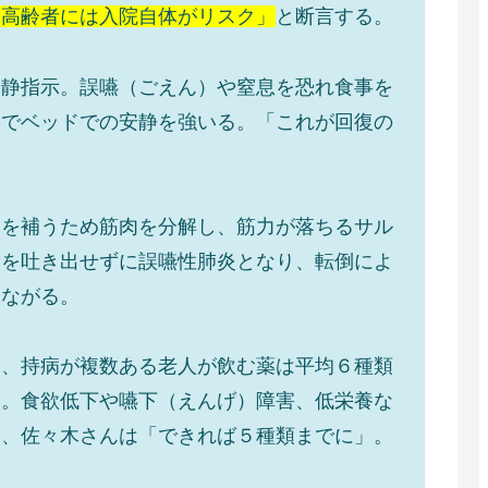
「高齢者には入院自体がリスク」
と断言する。
安静指示。誤嚥（ごえん）や窒息を恐れ食事を
避でベッドでの安静を強いる。「これが回復の
養を補うため筋肉を分解し、筋力が落ちるサル
物を吐き出せずに誤嚥性肺炎となり、転倒によ
つながる。
は、持病が複数ある老人が飲む薬は平均６種類
も。食欲低下や嚥下（えんげ）障害、低栄養な
く、佐々木さんは「できれば５種類までに」。