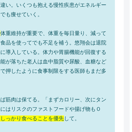
間違い。いくつも抱える慢性疾患がエネルギー
りでも痩せていく。
。
体重維持が重要で、体重を毎日量り、減って
助食品を使ってでも不足を補う。悠翔会は退院
的に導入している。体力や胃腸機能が回復する
機能が落ちた老人は血中脂質や尿酸、血糖など
判で押したように食事制限をする医師もまだ多
れば筋肉は保てる。「まずカロリー、次にタン
人にはリスクのファストフードや揚げ物もＯ
くしっかり食べることを優先
して。