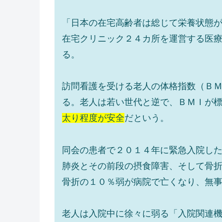
「日本の在宅高齢者は総じて栄養状態
在宅クリニック２４カ所を運営する医
る。
訪問看護を受ける老人の体格指数（Ｂ
る。老人は若い世代と逆で、ＢＭＩが
太り程度が安全
だという。
同会の患者で２０１４年に緊急入院し
肺炎とその前段の摂食障害、そして骨
骨折の１０％弱が病院で亡くなり、無
老人は入院中に徐々に弱る「入院関連