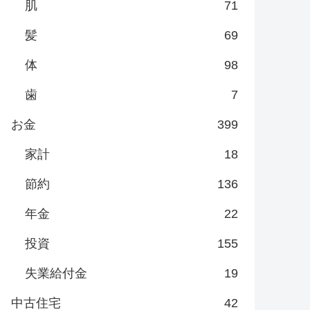
肌
71
髪
69
体
98
歯
7
お金
399
家計
18
節約
136
年金
22
投資
155
失業給付金
19
中古住宅
42