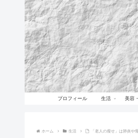
プロフィール
生活
美容
ホーム
生活
「老人の瘦せ」は肺炎や骨