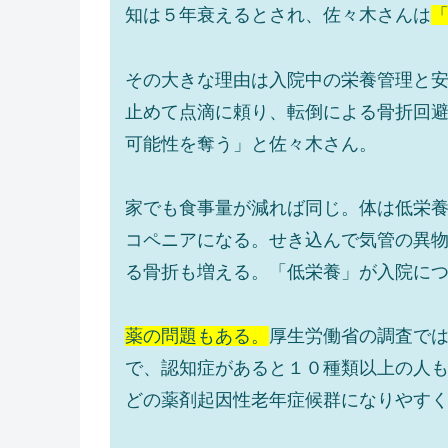
知は５年衰えるとされ、佐々木さんは
その大きな理由は入院中の栄養管理と
止めて点滴に頼り、転倒による骨折回
可能性を奪う」と佐々木さん。
家でも食事量が減れば同じ。体は低栄
コペニアになる。せき込んで気管の異
る骨折も増える。「低栄養」が入院に
薬の問題もある。
厚生労働省の調査で
で、認知症があると１０種類以上の人
どの薬剤起因性老年症候群になりやす