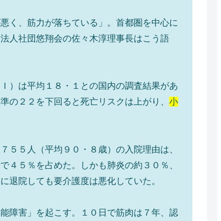
が悪く、筋力が落ちている」。首都圏を中心に
療法人社団悠翔会の佐々木淳理事長はこう語
ＭＩ）は平均１８・１との国内の調査結果があ
標準の２２を下回ると死亡リスクは上がり、
小
た７５５人（平均９０・８歳）の入院理由は、
折で４５％を占めた。しかも肺炎の約３０％、
事に退院しても要介護度は悪化していた。
機能障害」を起こす。１０日で筋肉は７年、認