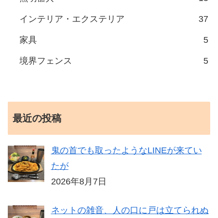
インテリア・エクステリア
37
家具
5
境界フェンス
5
最近の投稿
鬼の首でも取ったようなLINEが来てい
たが
2026年8月7日
ネットの雑音、人の口に戸は立てられぬ