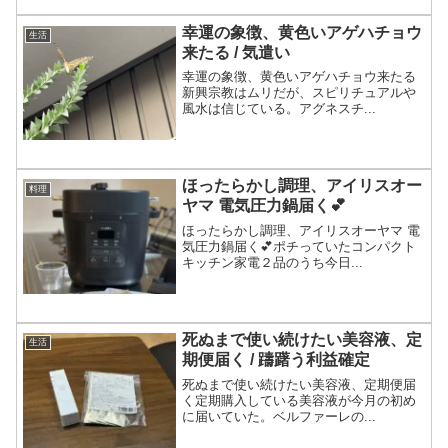
幸運の象徴、黄色いアゲハチョウ
生活
来たる / 気遣い
幸運の象徴、黄色いアゲハチョウ来たる
新興宗教はムリだが、スピリチュアルや
風水は信じている。アグネスチ...
ほったらかし調理、アイリスオー
料理
ヤマ 電気圧力鍋届く💕
ほったらかし調理、アイリスオーヤマ 電
気圧力鍋届く💕ポチっていたコンパクト
キッチン家電２品のうち今日...
死ぬまで使い続けたい美容液、定
生活
期便届く / 躊躇う利益確定
死ぬまで使い続けたい美容液、定期便届
く定期購入している美容液が今月の初め
に届いていた。ベルファーレの...