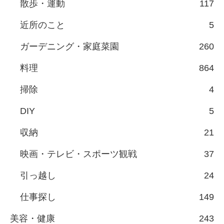
散歩・運動
117
近所のこと
5
ガーデニング・家庭菜園
260
料理
864
掃除
4
DIY
5
収納
21
映画・テレビ・スポーツ観戦
37
引っ越し
24
仕事探し
149
美容・健康
243