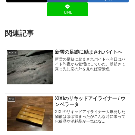
LINE
関連記事
新雪の足跡に励まされバイトへ
バイト
新雪の足跡に励まされバイトへ今日はバ
イト昨夜から覚悟はしていた、朝起きて
真っ先に窓の外を見れば雪景色...
XIXIのリキッドアイライナー / ウ
生活
ンベラータ
XIXIのリキッドアイライナー大爆発した
物欲はほぼ収まったがこんな時に限って
化粧品や消耗品が一気にな...