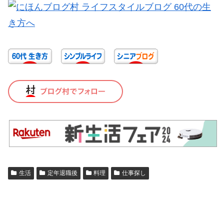
生活
定年退職後
料理
仕事探し