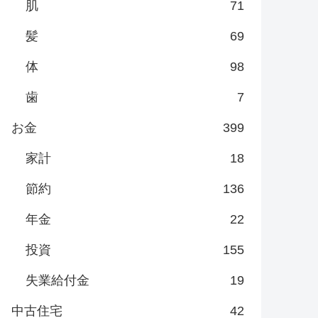
肌
71
髪
69
体
98
歯
7
お金
399
家計
18
節約
136
年金
22
投資
155
失業給付金
19
中古住宅
42