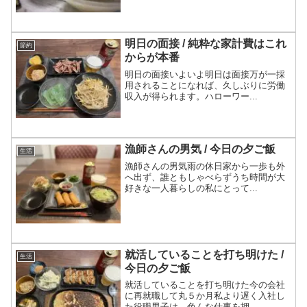
明日の面接 / 純粋な家計費はこれ
節約
からが本番
明日の面接いよいよ明日は面接万が一採
用されることになれば、久しぶりに労働
収入が得られます。ハローワー...
漁師さんの男気 / 今日の夕ご飯
生活
漁師さんの男気雨の休日家から一歩も外
へ出ず、誰ともしゃべらずうち時間が大
好きな一人暮らしの私にとって...
就活していることを打ち明けた /
生活
今日の夕ご飯
就活していることを打ち明けた今の会社
に再就職して丸５か月私より遅く入社し
た役職男子は、色んな仕事を押...