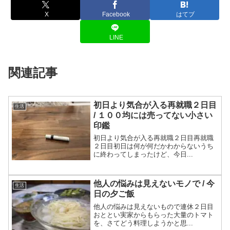
X
Facebook
はてブ
LINE
関連記事
初日より気合が入る再就職２日目
生活
/ １００均には売ってない小さい
印鑑
初日より気合が入る再就職２日目再就職
２日目初日は何が何だかわからないうち
に終わってしまったけど、今日...
他人の悩みは見えないモノで / 今
生活
日の夕ご飯
他人の悩みは見えないもので連休２日目
おととい実家からもらった大量のトマト
を、さてどう料理しようかと思...