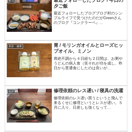
最近フォローしたブログ / 今日の
生活
夕ご飯
最近フォローしたブログブログ村のシン
プルライフで見つけたのだがGreenさん
のブログ『コンクラーベ』...
胃 / モリンガオイルとローズヒッ
美容・健康
プオイル、ミノン
胃絶不調から４日経ち２日間は、お粥や
うどんの病人食（笑それが功を成し、昨
日から普通食にしたのは良いが...
修理依頼のレス遅い / 寝具の洗濯
生活
修理依頼のレス遅い買うというと飛んで
来るくせに修理というとレスが遅い。５
月に入り、日差しも強くなって...