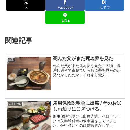
X
Facebook
はてブ
LINE
関連記事
死んだ父がまた死ぬ夢を見た
生活
死んだ父がまた死ぬ夢を見たこの頃、爆
睡し過ぎて夜寝ている時に夢を見たのか
見なかったのか、それすら覚え...
雇用保険説明会に出席 / 母のお試
失業給付金
しお泊りにこぎつける。
雇用保険説明会に出席先週、ハローワー
クで失業給付金の仮申請をしていまし
た。仮申請いうのは離職票なしで...