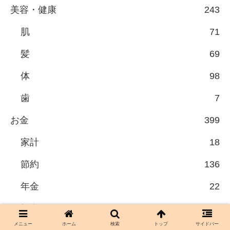
美容・健康
243
肌
71
髪
69
体
98
歯
7
お金
399
家計
18
節約
136
年金
22
投資
155
メニュー
ホーム
検索
トップ
サイドバー