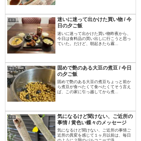
迷いに迷って出かけた買い物 / 今
生活
日の夕ご飯
迷いに迷って出かけた買い物昨夜から、
今日は食料品の買い出しに行こうと思っ
ていた。だけど、朝起きたら霧...
固めで艶のある大豆の煮豆 / 今日
生活
の夕ご飯
固めで艶のある大豆の煮豆ちょっと前か
ら煮豆が食べたくて食べたくてそう言え
ば、この家に引っ越してから煮...
気になるけど聞けない、ご近所の
生活
事情 / 黄色い蝶々のメッセージ
気になるけど聞けない、ご近所の事情ご
近所の異変を感じて１ヶ月以前は、毎日
のように２階のバルコニーで洗...