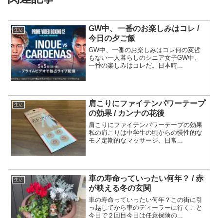
GW中、一番のお楽しみはコレ /
生活
今日の夕ご飯
GW中、一番のお楽しみはコレ何の変哲
もない一人暮らしのシニア女子GW中、
一番の楽しみはコレだ。日本時...
肩こりにファイテンパワーテープ
生活
の効果 / カンナの花後
肩こりにファイテンパワーテープの効果
私の肩こりは中学生の頃からの慢性的な
モノ定期的なマッサージ、日常...
車の寿命っていったい何年？ / 赤
生活
が映える冬の玄関
車の寿命っていったい何年？この街に引
っ越してから車のディーラーに行くこと
今日で２回目今日は任意保険の...