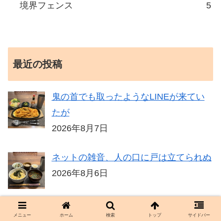
境界フェンス
5
最近の投稿
鬼の首でも取ったようなLINEが来てい
たが
2026年8月7日
ネットの雑音、人の口に戸は立てられぬ
2026年8月6日
株、久しぶりにPCに張り付き / 大葉エ
メニュー
ホーム
検索
トップ
サイドバー