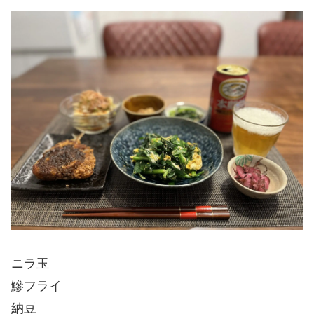
ニラ玉
鰺フライ
納豆