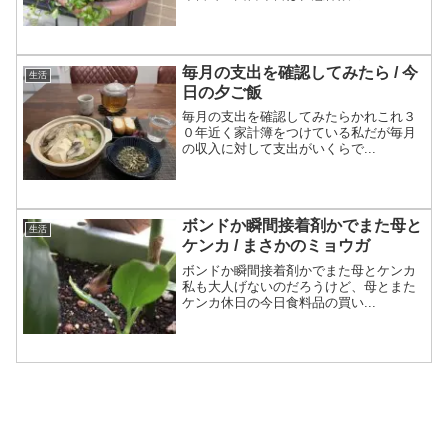
毎月の支出を確認してみたら / 今
生活
日の夕ご飯
毎月の支出を確認してみたらかれこれ３
０年近く家計簿をつけている私だが毎月
の収入に対して支出がいくらで...
ボンドか瞬間接着剤かでまた母と
生活
ケンカ / まさかのミョウガ
ボンドか瞬間接着剤かでまた母とケンカ
私も大人げないのだろうけど、母とまた
ケンカ休日の今日食料品の買い...