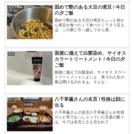
固めで艶のある大豆の煮豆 / 今日
生活
の夕ご飯
固めで艶のある大豆の煮豆ちょっと前か
ら煮豆が食べたくて食べたくてそう言え
ば、この家に引っ越してから煮...
面接に備えて白髪染め、サイオス
生活
カラートリートメント / 今日の夕
ご飯
面接に備えて白髪染め、サイオス カラー
トリートメントいよいよ、第３の人生の
幕は開けるのかまぁ、そんな...
八千草薫さんの名言 / 性格は顔に
生活
出る
八千草薫さんの名言八千草薫さんが生前
テレビ等でおっしゃっていた言葉の数々
は、今では名言とさえ言われて...