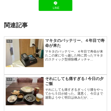
LINE
関連記事
マキタのバッテリー、４年目で寿
生活
命が来た
マキタのバッテリー、４年目で寿命が来
たこの家に引っ越した時に買ったマキタ
のスティック型掃除機メッチャ...
それにしても痛すぎる / 今日の夕
生活
ご飯
それにしても痛すぎるぎっくり腰をやっ
てから５日が経った。運悪く、今日まで
連勤ようやく明日は休みだが、...