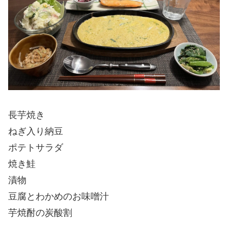
長芋焼き
ねぎ入り納豆
ポテトサラダ
焼き鮭
漬物
豆腐とわかめのお味噌汁
芋焼酎の炭酸割