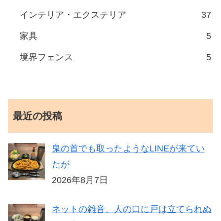
インテリア・エクステリア
37
家具
5
境界フェンス
5
最近の投稿
鬼の首でも取ったようなLINEが来てい
たが
2026年8月7日
ネットの雑音、人の口に戸は立てられぬ