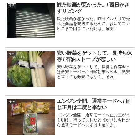
観た映画が悪かった。/ 西日がさ
生活
すリビング
観た映画が悪かった。昨日メルカリで売
れた商品を発送するために、歩いてコン
ビニまで田舎にいた時は、確実...
安い野菜をゲットして、長持ち保
生活
存 / 石油ストーブが恋しい
安い野菜をゲットして、長持ち保存今日
は激安スーパーの日曜朝市へ昨今、激安
と言っても激安でもなく、それ...
エンジン全開、通常モードへ / 同
生活
じ正月は二度と来ない
エンジン全開、通常モードへ正月三が日
も明け、待ってましたとばかりに今日か
ら通常モードへまずは１週間ぶ...