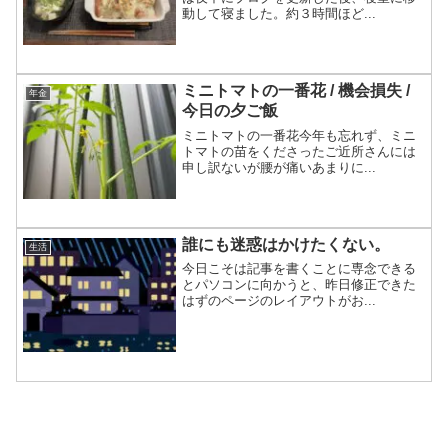
動して寝ました。約３時間ほど...
ミニトマトの一番花 / 機会損失 /
年金
今日の夕ご飯
ミニトマトの一番花今年も忘れず、ミニ
トマトの苗をくださったご近所さんには
申し訳ないが腰が痛いあまりに...
誰にも迷惑はかけたくない。
生活
今日こそは記事を書くことに専念できる
とパソコンに向かうと、昨日修正できた
はずのページのレイアウトがお...