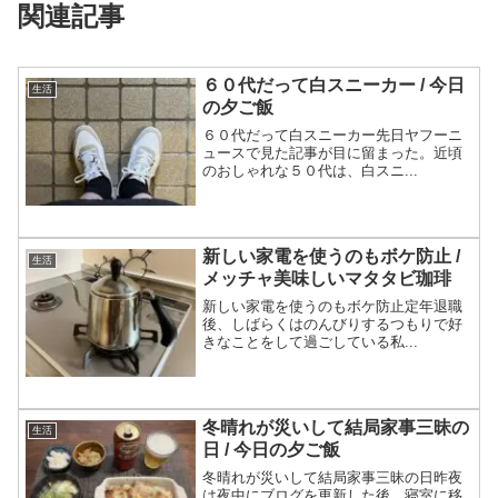
関連記事
６０代だって白スニーカー / 今日
生活
の夕ご飯
６０代だって白スニーカー先日ヤフーニ
ュースで見た記事が目に留まった。近頃
のおしゃれな５０代は、白スニ...
新しい家電を使うのもボケ防止 /
生活
メッチャ美味しいマタタビ珈琲
新しい家電を使うのもボケ防止定年退職
後、しばらくはのんびりするつもりで好
きなことをして過ごしている私...
冬晴れが災いして結局家事三昧の
生活
日 / 今日の夕ご飯
冬晴れが災いして結局家事三昧の日昨夜
は夜中にブログを更新した後、寝室に移