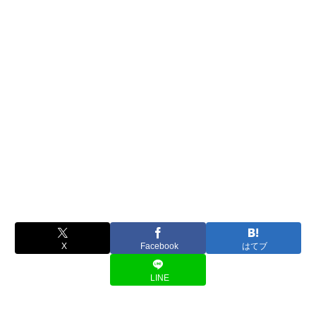
X
Facebook
はてブ
LINE