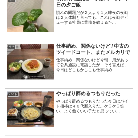
日の夕ご飯
慣れの問題だが２人より１人昨夜の夜勤
は２人体制と言っても、これは夜勤デビ
ューする社員に業務を教えるた...
仕事納め、関係ないけど / 中古の
生活
ツイードコート、またメルカリで
仕事納め、関係ないけど今朝、用があっ
て公共施設に電話したが、そう言えば、
今日はどこもかしこも仕事納め...
やっぱり辞めるつもりだった
バイト
やっぱり辞めるつもりだった今日はバイ
ト相棒は４０代新入りだ。ケラケラ笑
い、よく働くいい子だと思ってい...