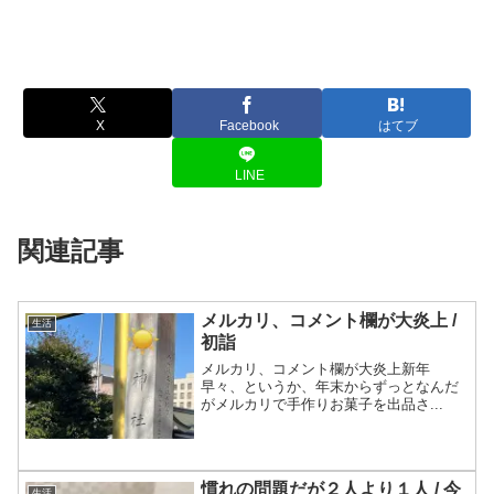
X
Facebook
はてブ
LINE
関連記事
メルカリ、コメント欄が大炎上 /
生活
初詣
メルカリ、コメント欄が大炎上新年
早々、というか、年末からずっとなんだ
がメルカリで手作りお菓子を出品さ...
慣れの問題だが２人より１人 / 今
生活