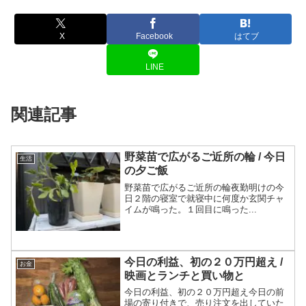
X
Facebook
はてブ
LINE
関連記事
野菜苗で広がるご近所の輪 / 今日
生活
の夕ご飯
野菜苗で広がるご近所の輪夜勤明けの今
日２階の寝室で就寝中に何度か玄関チャ
イムが鳴った。１回目に鳴った...
今日の利益、初の２０万円超え /
お金
映画とランチと買い物と
今日の利益、初の２０万円超え今日の前
場の寄り付きで、売り注文を出していた