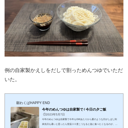
例の自家製かえしをだしで割っためんつゆでいただ
いた。
願わくばHAPPY END
今年のめんつゆは自家製で / 今日の夕ご飯
🕒️2023年5月7日
今年のめんつゆは自家製で今年もGWあたりから夏のような日がしばし到
来先日も暑いと思ったら室温３０度こうなると急に食べたくなるのが、サ