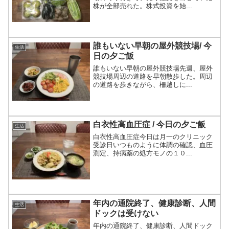
株が全部売れた。株式投資を始...
誰もいない早朝の屋外競技場/ 今
生活
日の夕ご飯
誰もいない早朝の屋外競技場先週、屋外
競技場周辺の道路を早朝散歩した。周辺
の道路を歩きながら、柵越しに...
白衣性高血圧症 / 今日の夕ご飯
生活
白衣性高血圧症今日は月一のクリニック
受診日いつものように体調の確認、血圧
測定、持病薬の処方モノの１０...
年内の通院終了、健康診断、人間
生活
ドックは受けない
年内の通院終了、健康診断、人間ドック