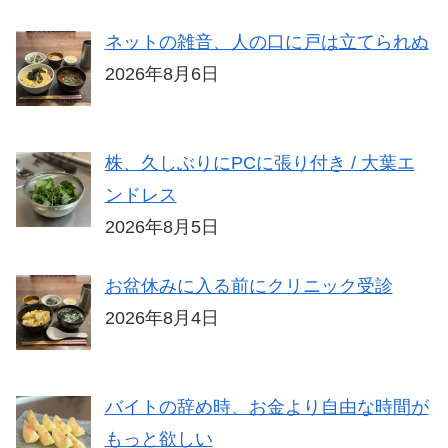
ネットの雑音、人の口に戸は立てられぬ
2026年8月6日
株、久しぶりにPCに張り付き / 大葉エ
ンドレス
2026年8月5日
お盆休みに入る前にクリニック受診
2026年8月4日
バイトの辞め時、お金より自由な時間が
もっと欲しい