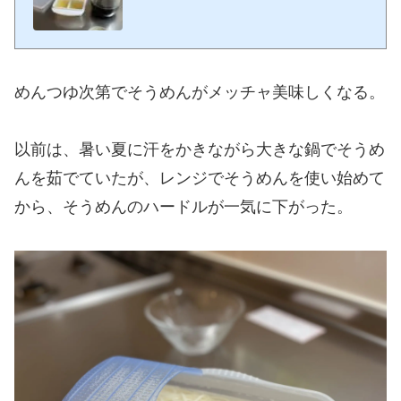
ッパリ系の麺類、ひやむぎ、そうめんだ。去年までは市販のめんつゆを買
って希釈して使っていたが、如何せん、市販のめんつゆはいったん開封す
ると賞味期限がそれほど長くなくて、使い切るのに苦労する。ましてや一
人暮らし賞味期限を気にして、ひやむぎやそうめんばかりでも飽きるしそ
れならばと、今年は自分で作ってみようとググってみたところ、かえしを
だし割ったものがめんつゆになるという...
めんつゆ次第でそうめんがメッチャ美味しくなる。
以前は、暑い夏に汗をかきながら大きな鍋でそうめ
んを茹でていたが、レンジでそうめんを使い始めて
から、そうめんのハードルが一気に下がった。