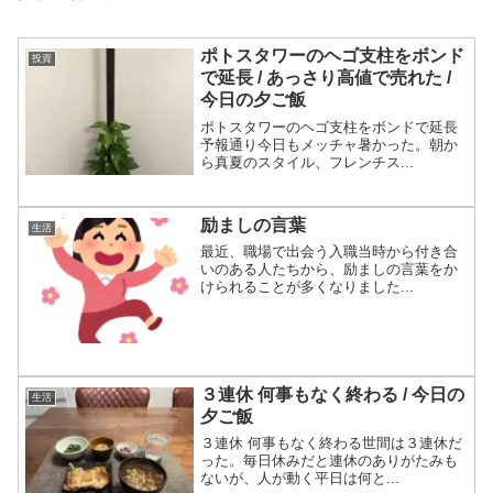
ポトスタワーのヘゴ支柱をボンド
投資
で延長 / あっさり高値で売れた /
今日の夕ご飯
ポトスタワーのヘゴ支柱をボンドで延長
予報通り今日もメッチャ暑かった。朝か
ら真夏のスタイル、フレンチス...
励ましの言葉
生活
最近、職場で出会う入職当時から付き合
いのある人たちから、励ましの言葉をか
けられることが多くなりました...
３連休 何事もなく終わる / 今日の
生活
夕ご飯
３連休 何事もなく終わる世間は３連休だ
った。毎日休みだと連休のありがたみも
ないが、人が動く平日は何と...