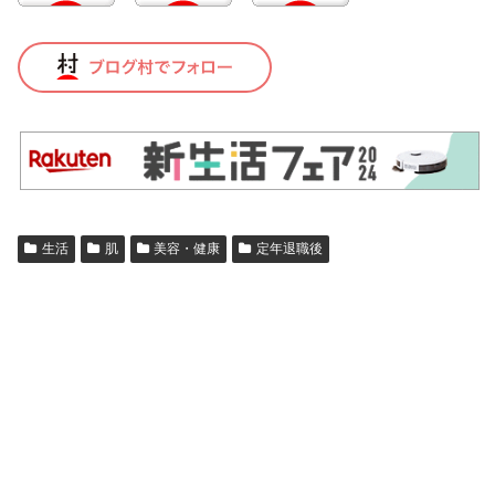
生活
肌
美容・健康
定年退職後