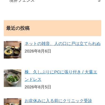
境界フェンス
5
最近の投稿
ネットの雑音、人の口に戸は立てられぬ
2026年8月6日
株、久しぶりにPCに張り付き / 大葉エ
ンドレス
2026年8月5日
お盆休みに入る前にクリニック受診