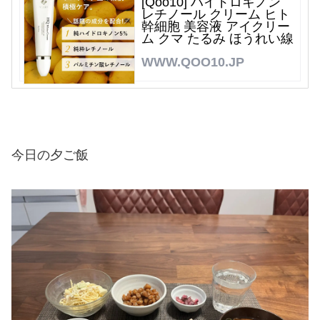
[Qoo10] ハイドロキノン
レチノール クリーム ヒト
幹細胞 美容液 アイクリー
ム クマ たるみ ほうれい線
WWW.QOO10.JP
今日の夕ご飯