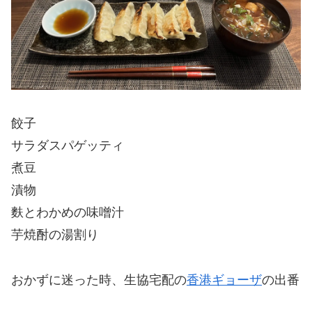
餃子
サラダスパゲッティ
煮豆
漬物
麩とわかめの味噌汁
芋焼酎の湯割り
おかずに迷った時、生協宅配の
香港ギョーザ
の出番