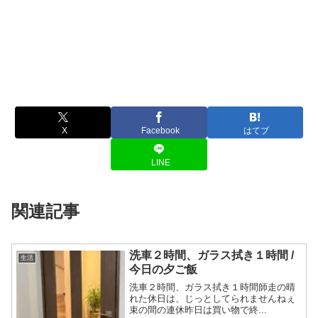
X
Facebook
はてブ
LINE
関連記事
洗車２時間、ガラス拭き１時間 /
生活
今日の夕ご飯
洗車２時間、ガラス拭き１時間師走の晴
れた休日は、じっとしてられませんねぇ
束の間の連休昨日は買い物で終...