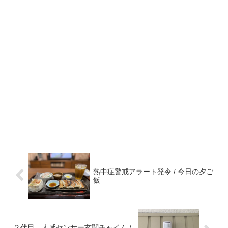
熱中症警戒アラート発令 / 今日の夕ご
飯
２代目、人感センサー玄関チャイム /