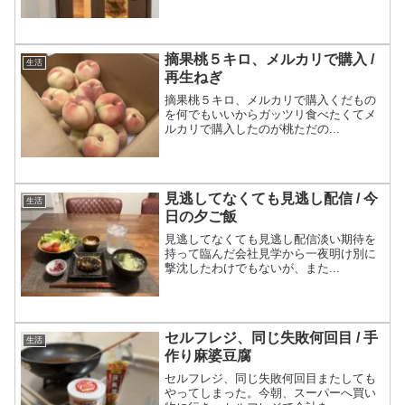
摘果桃５キロ、メルカリで購入 /
生活
再生ねぎ
摘果桃５キロ、メルカリで購入くだもの
を何でもいいからガッツリ食べたくてメ
ルカリで購入したのが桃ただの...
見逃してなくても見逃し配信 / 今
生活
日の夕ご飯
見逃してなくても見逃し配信淡い期待を
持って臨んだ会社見学から一夜明け別に
撃沈したわけでもないが、また...
セルフレジ、同じ失敗何回目 / 手
生活
作り麻婆豆腐
セルフレジ、同じ失敗何回目またしても
やってしまった。今朝、スーパーへ買い