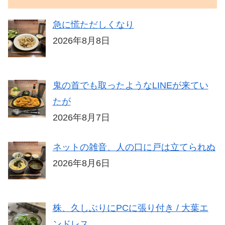
急に慌ただしくなり
2026年8月8日
鬼の首でも取ったようなLINEが来てい
たが
2026年8月7日
ネットの雑音、人の口に戸は立てられぬ
2026年8月6日
株、久しぶりにPCに張り付き / 大葉エ
ンドレス