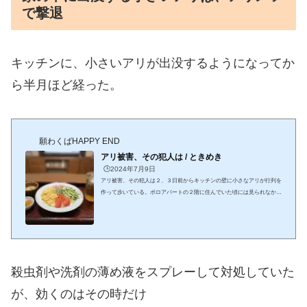
で撃退
キッチンに、小さいアリが出没するようになってか
ら半月ほど経った。
願わくばHAPPY END
アリ被害、その犯人は / ときめき
🕒️2024年7月9日
アリ被害、その犯人は２、３日前からキッチンの壁に小さなアリが行列を
作って歩いている。ボロアパートの２階に住んでいた頃には見られなかっ
た光景だ。確かに、戸建てに住み始めてから、虫や小動物との遭遇回数は
増えたが、アリの行列は今年が初めて一体どこから入ってきたのか去年も
一昨年もこんな行列、見たことなかったしとりあえず、殺虫剤をスプレー
しておいたが、果たしてこれで根本的な退治になったかどうかは不明駐車
場の花壇では、今朝もシマトレニコの下にアゲハチョウの幼虫の黒い糞を
見つけた。この糞を見つけると、大抵...
殺虫剤や洗剤の薄め液をスプレーして対処していた
が、効くのはその時だけ