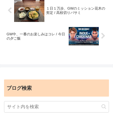
１日１万歩、GWのミッション花木の
剪定 / 高枝切りバサミ
GW中、一番のお楽しみはコレ / 今日
の夕ご飯
ブログ検索