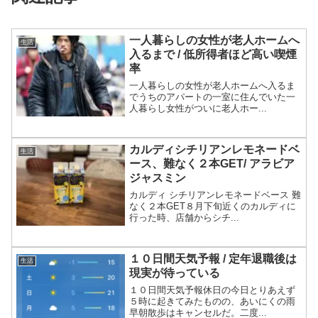
一人暮らしの女性が老人ホームへ
生活
入るまで / 低所得者ほど高い喫煙
率
一人暮らしの女性が老人ホームへ入るま
でうちのアパートの一室に住んでいた一
人暮らし女性がついに老人ホー...
カルディシチリアンレモネードベ
生活
ース、難なく２本GET/ アラビア
ジャスミン
カルディ シチリアンレモネードベース 難
なく２本GET８月下旬近くのカルディに
行った時、店舗からシチ...
１０日間天気予報 / 定年退職後は
生活
現実が待っている
１０日間天気予報休日の今日とりあえず
５時に起きてみたものの、あいにくの雨
早朝散歩はキャンセルだ。二度...