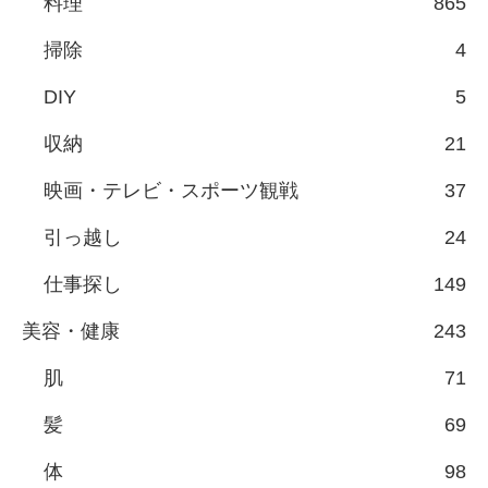
料理
865
掃除
4
DIY
5
収納
21
映画・テレビ・スポーツ観戦
37
引っ越し
24
仕事探し
149
美容・健康
243
肌
71
髪
69
体
98