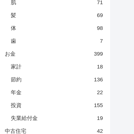
肌
71
髪
69
体
98
歯
7
お金
399
家計
18
節約
136
年金
22
投資
155
失業給付金
19
中古住宅
42