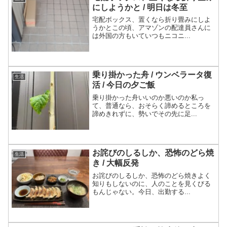
にしようかと / 明日は冬至
宅配ボックス、置くなら折り畳みにしよ
うかとこの頃、アマゾンの配達員さんに
は外国の方もいていつもニコニ...
乗り掛かった舟 / ウンベラータ復
生活
活 / 今日の夕ご飯
乗り掛かった舟いいのか悪いのか私っ
て、普通なら、おそらく諦めるところを
諦めきれずに、勢いでその先に足...
お詫びのしるしか、恐怖のどら焼
生活
き / 大幅反発
お詫びのしるしか、恐怖のどら焼きよく
知りもしないのに、人のことを見くびる
もんじゃない。今日、出勤する...