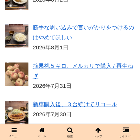
勝手な思い込みで言いがかりをつけるの
はやめてほしい
2026年8月1日
摘果桃５キロ、メルカリで購入 / 再生ね
ぎ
2026年7月31日
新車購入後、３台続けてリコール
2026年7月30日
メニュー
ホーム
検索
トップ
サイドバー