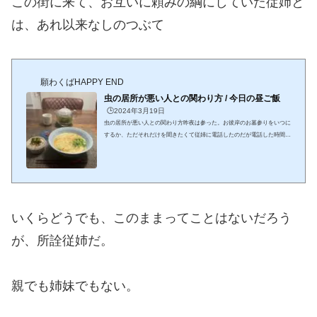
この街に来て、お互いに頼みの綱にしていた従姉と
は、あれ以来なしのつぶて
願わくばHAPPY END
虫の居所が悪い人との関わり方 / 今日の昼ご飯
🕒️2024年3月19日
虫の居所が悪い人との関わり方昨夜は参った。お彼岸のお墓参りをいつに
するか、ただそれだけを聞きたくて従姉に電話したのだが電話した時間が
悪かったのか夜は８時になったら布団に入るという従姉なのだが、電話を
かけたのは８時ちょっと過ぎていた。５回鳴らしたら留守電に切り替わっ
た。やっぱりもう寝たのだと翌朝かけ直そうと電話を切ったら、今度は従
姉からかかってきたのだが開口一番、すでに従姉の声のトーンは普段と違
っていた。こわーいつもなら「あら～、道子ちゃん」って始まるのが、さ
も面倒臭そうに「もしもし」とりあえ...
いくらどうでも、このままってことはないだろう
が、所詮従姉だ。
親でも姉妹でもない。