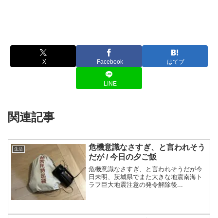
X
Facebook
はてブ
LINE
関連記事
危機意識なさすぎ、と言われそう
生活
だが / 今日の夕ご飯
危機意識なさすぎ、と言われそうだが今
日未明、茨城県でまた大きな地震南海ト
ラフ巨大地震注意の発令解除後...