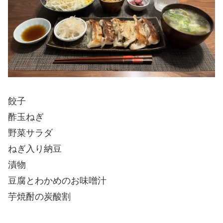
餃子
酢玉ねぎ
野菜サラダ
ねぎ入り納豆
漬物
豆腐とわかめのお味噌汁
芋焼酎の炭酸割