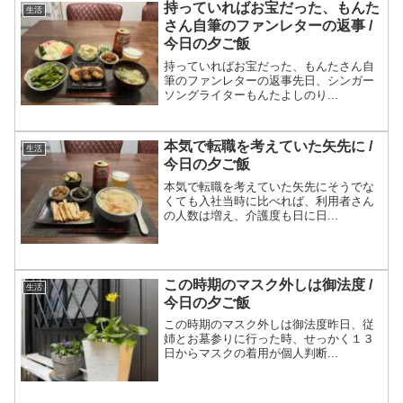
持っていればお宝だった、もんた
生活
さん自筆のファンレターの返事 /
今日の夕ご飯
持っていればお宝だった、もんたさん自
筆のファンレターの返事先日、シンガー
ソングライターもんたよしのり...
本気で転職を考えていた矢先に /
生活
今日の夕ご飯
本気で転職を考えていた矢先にそうでな
くても入社当時に比べれば、利用者さん
の人数は増え、介護度も日に日...
この時期のマスク外しは御法度 /
生活
今日の夕ご飯
この時期のマスク外しは御法度昨日、従
姉とお墓参りに行った時、せっかく１３
日からマスクの着用が個人判断...