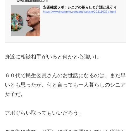
www.imairumo.com
安否確認ラボ：シニアの暮らしと介護と見守り
https://www.imairumo.com/anpi/article/20211027a.html
身近に相談相手がいると何かと心強いし
６０代で民生委員さんのお世話になるのは、まだ早
いとも思ったが、何と言っても一人暮らしのシニア
女子だ。
アポぐらい取ってもいいだろう。