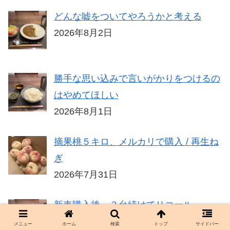
どんな嘘をついてやろうかと考える
2026年8月2日
勝手な思い込みで言いがかりをつけるの
はやめてほしい
2026年8月1日
摘果桃５キロ、メルカリで購入 / 再生ね
ぎ
2026年7月31日
新車購入後、３台続けてリコール
2026年7月30日
メニュー
ホーム
検索
トップ
サイドバー