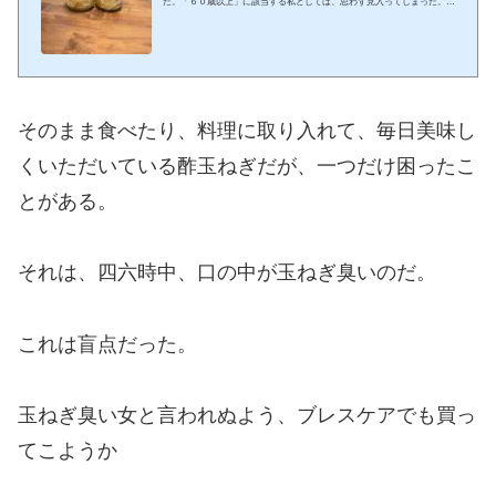
た。「６０歳以上」に該当する私としては、思わず見入ってしまった。サ
ラッと見るつもりが、意外に長い動画途中少々眠くなってしまったが、要
は、酢玉ねぎの効果をうたったベストセラー本をわかりやすく動画にした
ものらしい。内容については、動画の一部をスクショさせてもらった ↓
これを見たらもう、酢玉ねぎを作ることで頭がいっぱいになり、早速、今
日、酢玉ねぎを２瓶作った。作り方はいたって簡単だ。＜準備するもの＞
①清潔な瓶①玉ねぎ（中）１個③酢 200cc③...
そのまま食べたり、料理に取り入れて、毎日美味し
くいただいている酢玉ねぎだが、一つだけ困ったこ
とがある。
それは、四六時中、口の中が玉ねぎ臭いのだ。
これは盲点だった。
玉ねぎ臭い女と言われぬよう、ブレスケアでも買っ
てこようか