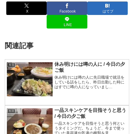
X
Facebook
はてブ
LINE
関連記事
休み明けには噂の人に / 今日の夕
生活
ご飯
休み明けには噂の人に先日職場で就活を
している話をしたら、昨日出勤した時に
はすでに噂の人になっていまし...
一品スキンケアを目指そうと思う
生活
/ 今日の夕ご飯
一品スキンケアを目指そうと思う何とい
うタイミングだ。ちょうど、今まで使っ
ていた美容液や乳液の種類を見...