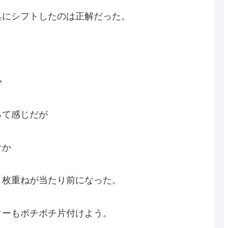
具にシフトしたのは正解だった。
か
って感じだが
けか
２枚重ねが当たり前になった。
ターもボチボチ片付けよう。