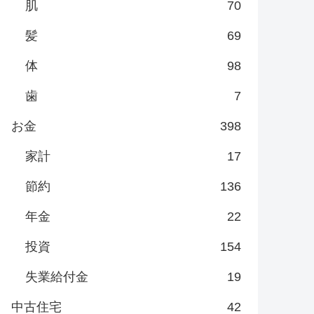
肌
70
髪
69
体
98
歯
7
お金
398
家計
17
節約
136
年金
22
投資
154
失業給付金
19
中古住宅
42