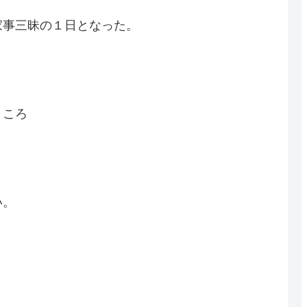
家事三昧の１日となった。
ところ
い。