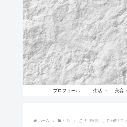
プロフィール
生活
美容
ホーム
生活
冬用寝具にして正解 / 