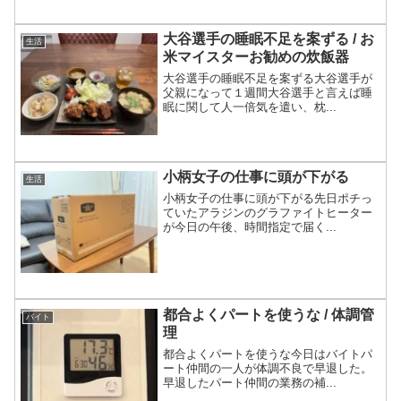
大谷選手の睡眠不足を案ずる / お
生活
米マイスターお勧めの炊飯器
大谷選手の睡眠不足を案ずる大谷選手が
父親になって１週間大谷選手と言えば睡
眠に関して人一倍気を遣い、枕...
小柄女子の仕事に頭が下がる
生活
小柄女子の仕事に頭が下がる先日ポチっ
ていたアラジンのグラファイトヒーター
が今日の午後、時間指定で届く...
都合よくパートを使うな / 体調管
バイト
理
都合よくパートを使うな今日はバイトパ
ート仲間の一人が体調不良で早退した。
早退したパート仲間の業務の補...