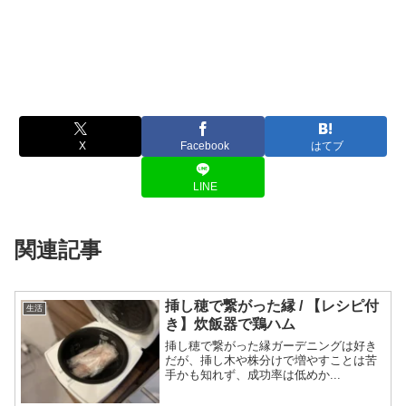
X
Facebook
はてブ
LINE
関連記事
挿し穂で繋がった縁 / 【レシピ付
生活
き】炊飯器で鶏ハム
挿し穂で繋がった縁ガーデニングは好き
だが、挿し木や株分けで増やすことは苦
手かも知れず、成功率は低めか...