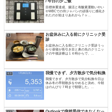
/ 今日の夕ご飯
目標体重達成、腸活と有酸素運動いやい
やWBCでの侍ジャパンの頑張りに感化さ
れたのが始まりあれから７ヶ...
お盆休みに入る前にクリニック受
体
診
お盆休みに入る前にクリニック受診うっ
かり昼寝が長引き目と鼻の先のクリニッ
クの午後診療は１６時からで、...
我慢できず、夕方散歩で気分転換
生活
我慢できず、夕方散歩で気分転換今日は
休み冬の早朝散歩をやめると決め、今朝
はのんびり７時まで朝寝した。...
Outlookで突然受信できなくなっ
生活