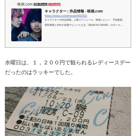
映画.com
305 Posts
1 Pocket
キャラクター : 作品情報 - 映画.com
https://eiga.com/movie/94252/
キャラクターの作品情報。上映スケジュール、映画レビュー、予告動画。
菅田将暉と本作が俳優デビューとなる「SEKAI NO OWARI」のボーカルF
ukaseの共演によるダークエンタテ...
水曜日は、１，２００円で観られるレディースデー
だったのはラッキーでした。