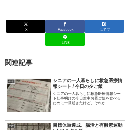
X
Facebook
はてブ
LINE
関連記事
シニアの一人暮らしに救急医療情
生活
報シート / 今日の夕ご飯
シニアの一人暮らしに救急医療情報シー
ト仕事明けの今日途中お昼ご飯を食べる
ために一旦起きたけど、それか...
目標体重達成、腸活と有酸素運動
生活