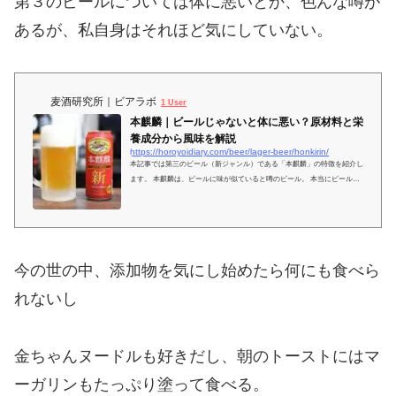
第３のビールについては体に悪いとか、色んな噂が
あるが、私自身はそれほど気にしていない。
麦酒研究所｜ビアラボ
1 User
本麒麟｜ビールじゃないと体に悪い？原材料と栄
養成分から風味を解説
https://horoyoidiary.com/beer/lager-beer/honkirin/
本記事では第三のビール（新ジャンル）である「本麒麟」の特徴を紹介し
ます。 本麒麟は、ビールに味が似ていると噂のビール。 本当にビールと
同じような味なのか、気になりますよね。 今回は、第三のビール（新ジ
今の世の中、添加物を気にし始めたら何にも食べら
れないし
金ちゃんヌードルも好きだし、朝のトーストにはマ
ーガリンもたっぷり塗って食べる。