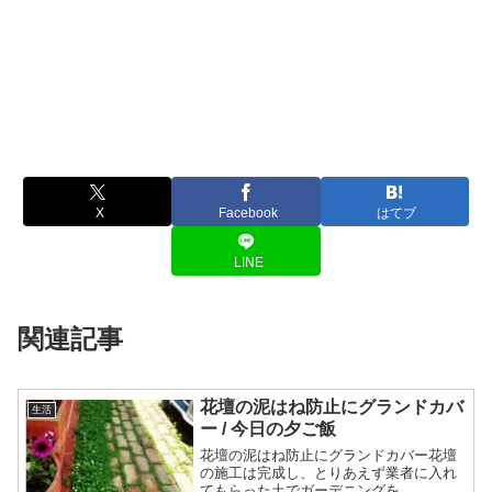
X
Facebook
はてブ
LINE
関連記事
花壇の泥はね防止にグランドカバ
生活
ー / 今日の夕ご飯
花壇の泥はね防止にグランドカバー花壇
の施工は完成し、とりあえず業者に入れ
てもらった土でガーデニングを...