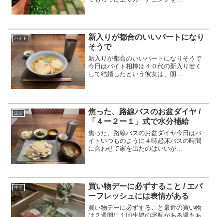
新入りが都合のいいパートになり
バイト
そうで
新入りが都合のいいパートになりそうで
今日はバイト相棒は４０代の新入り若く
して結婚したという彼女は、朗...
焦った、路線バスのお盆ダイヤ /
生活
「４ー２ー１」式で水分補給
焦った、路線バスのお盆ダイヤ今日はバ
イトいつものように４時起床バスの時間
に合わせて家を出たのはいいが...
買い物デーに必ずすること / エバ
生活
ーフレッシュには表情がある
買い物デーに必ずすること最近の買い物
は２週間に１回生協の宅配がある週もあ