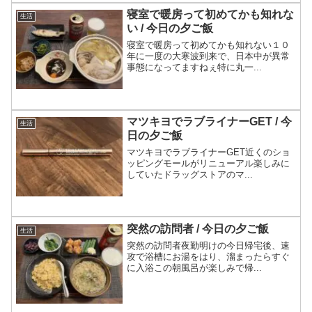
寝室で暖房って初めてかも知れな
生活
い / 今日の夕ご飯
寝室で暖房って初めてかも知れない１０
年に一度の大寒波到来で、日本中が異常
事態になってますねぇ特に丸一...
マツキヨでラブライナーGET / 今
生活
日の夕ご飯
マツキヨでラブライナーGET近くのショ
ッピングモールがリニューアル楽しみに
していたドラッグストアのマ...
突然の訪問者 / 今日の夕ご飯
生活
突然の訪問者夜勤明けの今日帰宅後、速
攻で浴槽にお湯をはり、溜まったらすぐ
に入浴この朝風呂が楽しみで帰...