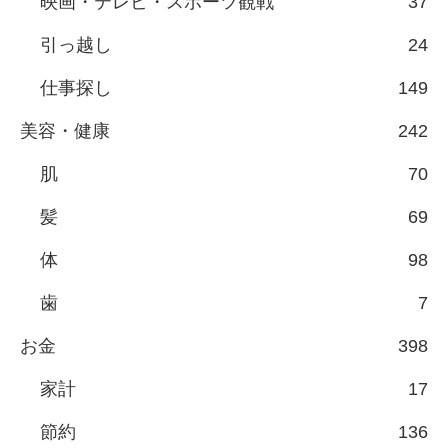
映画・テレビ・スポーツ観戦
37
引っ越し
24
仕事探し
149
美容・健康
242
肌
70
髪
69
体
98
歯
7
お金
398
家計
17
節約
136