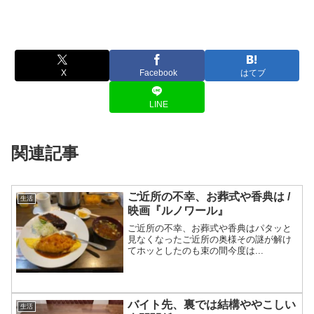
X
Facebook
はてブ
LINE
関連記事
ご近所の不幸、お葬式や香典は /
生活
映画『ルノワール』
ご近所の不幸、お葬式や香典はパタッと
見なくなったご近所の奥様その謎が解け
てホッとしたのも束の間今度は...
バイト先、裏では結構ややこしい
生活