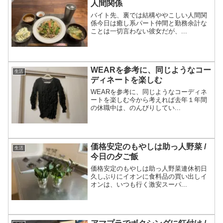
人間関係
バイト先、裏では結構ややこしい人間関
係今日は癒し系パート仲間と勤務余計な
ことは一切言わない彼女だが、...
WEARを参考に、同じようなコー
生活
ディネートを楽しむ
WEARを参考に、同じようなコーディネ
ートを楽しむ今から考えれば去年１年間
の休職中は、のんびりしてい...
価格安定のもやしは助っ人野菜 /
生活
今日の夕ご飯
価格安定のもやしは助っ人野菜連休初日
久しぶりにイオンに食料品の買い出しイ
オンは、いつも行く激安スーパ...