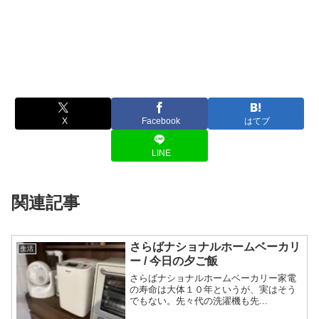
X
Facebook
はてブ
LINE
関連記事
さらばナショナルホームベーカリ
生活
ー / 今日の夕ご飯
さらばナショナルホームベーカリー家電
の寿命は大体１０年というが、実はそう
でもない。先々代の洗濯機も先...