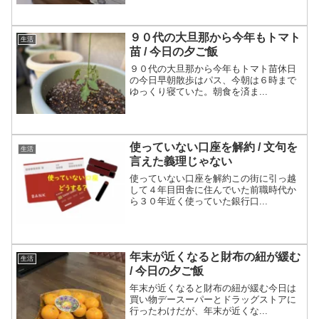
９０代の大旦那から今年もトマト
生活
苗 / 今日の夕ご飯
９０代の大旦那から今年もトマト苗休日
の今日早朝散歩はパス、今朝は６時まで
ゆっくり寝ていた。朝食を済ま...
使っていない口座を解約 / 文句を
生活
言えた義理じゃない
使っていない口座を解約この街に引っ越
して４年目田舎に住んでいた前職時代か
ら３０年近く使っていた銀行口...
年末が近くなると財布の紐が緩む
生活
/ 今日の夕ご飯
年末が近くなると財布の紐が緩む今日は
買い物デースーパーとドラッグストアに
行ったわけだが、年末が近くな...