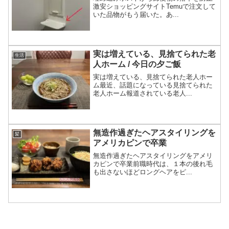
激安ショッピングサイトTemuで注文して
いた品物がもう届いた。あ...
実は増えている、見捨てられた老
生活
人ホーム / 今日の夕ご飯
実は増えている、見捨てられた老人ホー
ム最近、話題になっている見捨てられた
老人ホーム報道されている老人...
無造作過ぎたヘアスタイリングを
髪
アメリカピンで卒業
無造作過ぎたヘアスタイリングをアメリ
カピンで卒業前職時代は、１本の後れ毛
も出さないほどロングヘアをピ...