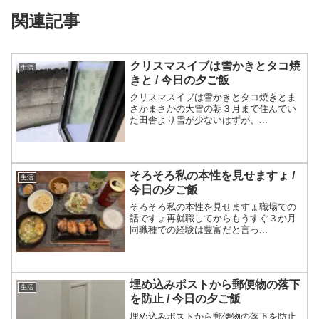
関連記事
クリスマスイブは雪かきとタコ焼
生活
きと / 今日の夕ご飯
クリスマスイブは雪かきとタコ焼きとま
さかまさかの大雪の朝３月まで住んでい
た田舎より雪が少ないはずが、...
そろそろ私の本性を見せますょ /
生活
今日の夕ご飯
そろそろ私の本性を見せますょ職場での
話ですょ再就職してからもうすぐ３か月
同職種での経験は豊富だと言っ...
埋め込みポストから郵便物の落下
生活
を防止 / 今日の夕ご飯
埋め込みポストから郵便物の落下を防止