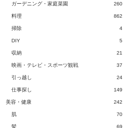
ガーデニング・家庭菜園
260
料理
862
掃除
4
DIY
5
収納
21
映画・テレビ・スポーツ観戦
37
引っ越し
24
仕事探し
149
美容・健康
242
肌
70
髪
69