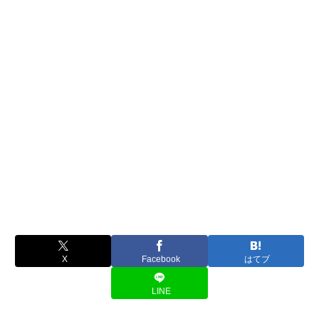
X
Facebook
はてブ
LINE