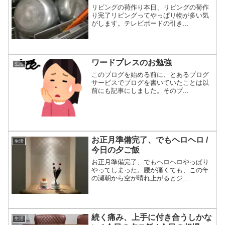
リビングの荷作り本日、リビングの荷作
り完了リビングってやっぱり物が多い気
がします。テレビボードの引き...
ワードプレスのお勉強
生活
このブログを始める前に、とあるブログ
サービスでブログを書いていたことは以
前にも記事にしました。そのブ...
お正月準備完了、でもヘロヘロ /
生活
今日の夕ご飯
お正月準備完了、でもヘロヘロやっぱり
やってしまった。腰が痛くても、この年
の瀬朝から空が晴れ上がるとジ...
続く痛み、上手に付き合うしかな
生活