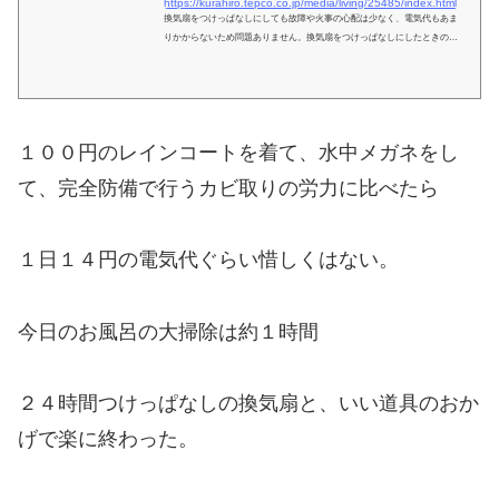
https://kurahiro.tepco.co.jp/media/living/25485/index.html
換気扇をつけっぱなしにしても故障や火事の心配は少なく、電気代もあま
りかからないため問題ありません。換気扇をつけっぱなしにしたときのメ
リットやかかる電気代、節約方法について解説します。
１００円のレインコートを着て、水中メガネをし
て、完全防備で行うカビ取りの労力に比べたら
１日１４円の電気代ぐらい惜しくはない。
今日のお風呂の大掃除は約１時間
２４時間つけっぱなしの換気扇と、いい道具のおか
げで楽に終わった。