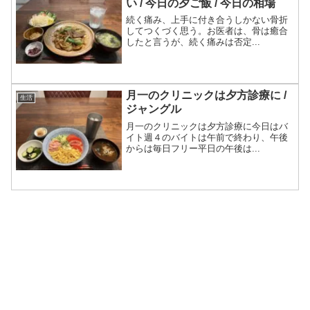
い / 今日の夕ご飯 / 今日の相場
続く痛み、上手に付き合うしかない骨折
してつくづく思う。お医者は、骨は癒合
したと言うが、続く痛みは否定...
月一のクリニックは夕方診療に /
生活
ジャングル
月一のクリニックは夕方診療に今日はバ
イト週４のバイトは午前で終わり、午後
からは毎日フリー平日の午後は...