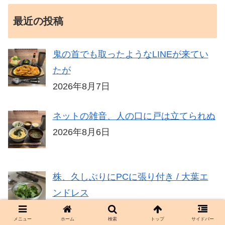
最近の投稿
鬼の首でも取ったようなLINEが来てい
たが
2026年8月7日
ネットの雑音、人の口に戸は立てられぬ
2026年8月6日
株、久しぶりにPCに張り付き / 大葉エ
ンドレス
2026年8月5日
メニュー
ホーム
検索
トップ
サイドバー