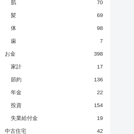
肌
70
髪
69
体
98
歯
7
お金
398
家計
17
節約
136
年金
22
投資
154
失業給付金
19
中古住宅
42