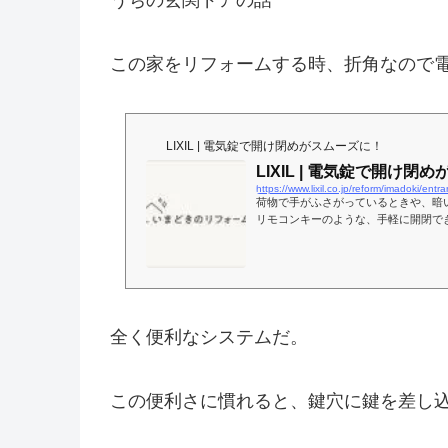
この家をリフォームする時、折角なので
LIXIL | 電気錠で開け閉めがスムーズに！
LIXIL | 電気錠で開け閉
https://www.lixil.co.jp/reform/imadoki/entr
荷物で手がふさがっているときや、暗い
リモコンキーのような、手軽に開閉で
全く便利なシステムだ。
この便利さに慣れると、鍵穴に鍵を差し