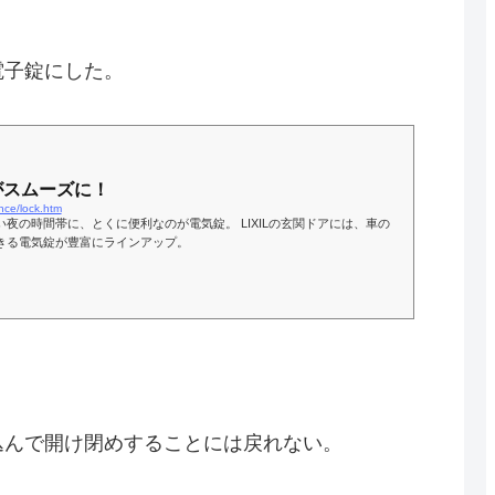
電子錠にした。
めがスムーズに！
ance/lock.htm
夜の時間帯に、とくに便利なのが電気錠。 LIXILの玄関ドアには、車の
きる電気錠が豊富にラインアップ。
込んで開け閉めすることには戻れない。