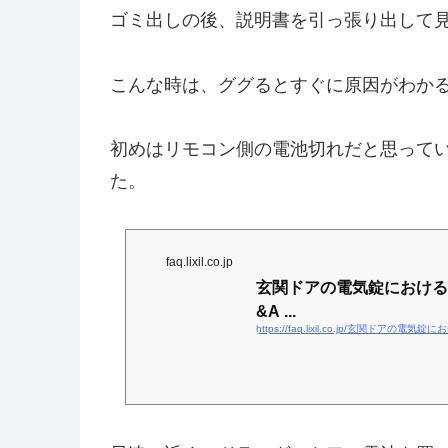
ゴミ出しの後、説明書を引っ張り出して
こんな時は、ググるとすぐに原因がわか
初めはリモコン側の電池切れだと思って
た。
faq.lixil.co.jp
玄関ドアの電気錠におけるドア
&A ...
https://faq.lixil.co.jp/玄関ドア