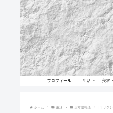
プロフィール
生活
美容
ホーム
生活
定年退職後
リクシ