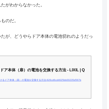
見たがわからなかった。
るものだ。
いたが、どうやらドア本体の電池切れのようだっ
本体（扉）の電池を交換する方法 - LIXIL | Q
の電気錠におけるドア本体（扉）の電池を交換する方法-626cd6cd4625bb00235d567b