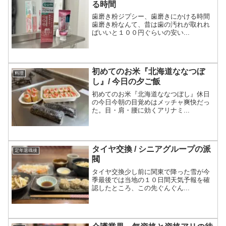
る時間
歯磨き粉ジプシー、歯磨きにかける時間
歯磨き粉なんて、昔は歯の汚れが取れれ
ばいいと１００円ぐらいの安い...
初めてのお米『北海道ななつぼ
料理
し』/ 今日の夕ご飯
初めてのお米『北海道ななつぼし』休日
の今日今朝の目覚めはメッチャ爽快だっ
た。目・肩・腰に効くアリナミ...
タイヤ交換 / シニアグループの派
定年退職後
閥
タイヤ交換少し前に関東で降った雪が今
季最後では当地の１０日間天気予報を確
認したところ、この先ぐんぐん...