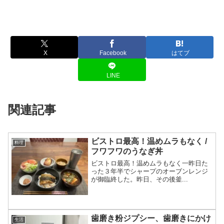
X
Facebook
はてブ
LINE
関連記事
ビストロ最高！温めムラもなく /
料理
フワフワのうなぎ丼
ビストロ最高！温めムラもなく一昨日た
った３年半でシャープのオーブンレンジ
が御臨終した。昨日、その後釜...
歯磨き粉ジプシー、歯磨きにかけ
生活