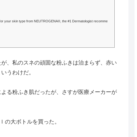
ts for your skin type from NEUTROGENA®, the #1 Dermatologist recomme
たが、私のスネの頑固な粉ふきは治まらず、赤い
というわけだ。
による粉ふき肌だったが、さすが医療メーカーが
ｍｌの大ボトルを買った。