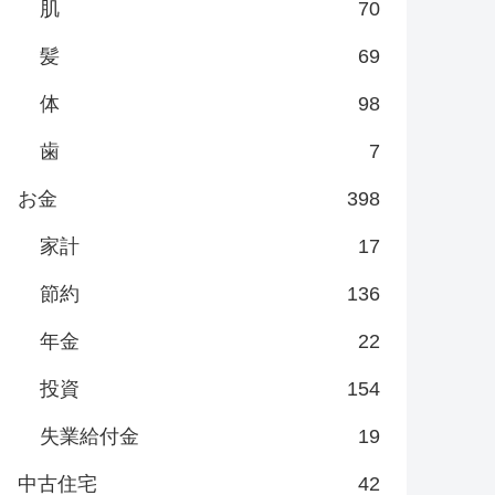
肌
70
髪
69
体
98
歯
7
お金
398
家計
17
節約
136
年金
22
投資
154
失業給付金
19
中古住宅
42