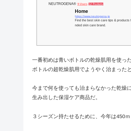
NEUTROGENA®
9 Users
12 Pockets
Home
https://www.neutrogena.jp
Find the best skin care tips & produc
nded skin care brand.
一番初めは青いボトルの乾燥肌用を使っ
ボトルの超乾燥肌用でようやく治まった
今まで何を使っても治まらなかった乾燥
生み出した保湿ケア商品だ。
３シーズン持たせるために、今年は450