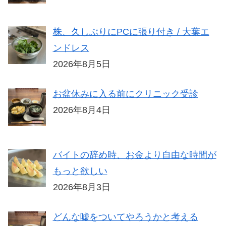
株、久しぶりにPCに張り付き / 大葉エ
ンドレス
2026年8月5日
お盆休みに入る前にクリニック受診
2026年8月4日
バイトの辞め時、お金より自由な時間が
もっと欲しい
2026年8月3日
どんな嘘をついてやろうかと考える