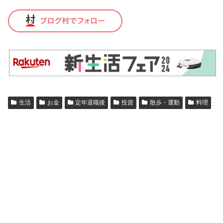
生活
お金
定年退職後
投資
散歩・運動
料理