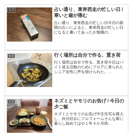
占い通り、東奔西走の忙しい日 /
生活
寒いと歯が痛む
占い通り、東奔西走の忙しい日今日の新
聞の占いによると、東奔西走の忙しい日
になると書いてあったが無職の...
行く場所は自分で作る、置き荷
生活
行く場所は自分で作る、置き荷今日はバ
イト或る活動のためにフロアに来られた
シニア女性に声を掛けられた。...
ネズミとヤモリのお告げ / 今日の
生活
夕ご飯
ネズミとヤモリのお告げ中古住宅を購入
し、自分好みにフルフォームそんな家に
暮らし始めてはや１年４か月快...