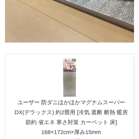
ユーザー 防ダニほかほかマグナムスーパー
DX(デラックス) 約2畳用 [冷気 遮断 断熱 暖房
節約 省エネ 寒さ対策 カーペット 床]
168×172cm×厚み15mm