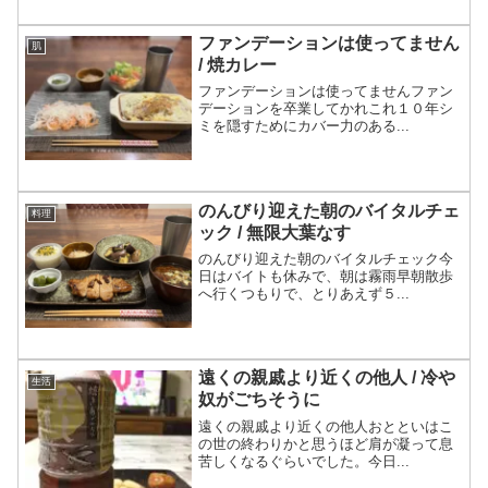
ファンデーションは使ってません
肌
/ 焼カレー
ファンデーションは使ってませんファン
デーションを卒業してかれこれ１０年シ
ミを隠すためにカバー力のある...
のんびり迎えた朝のバイタルチェ
料理
ック / 無限大葉なす
のんびり迎えた朝のバイタルチェック今
日はバイトも休みで、朝は霧雨早朝散歩
へ行くつもりで、とりあえず５...
遠くの親戚より近くの他人 / 冷や
生活
奴がごちそうに
遠くの親戚より近くの他人おとといはこ
の世の終わりかと思うほど肩が凝って息
苦しくなるぐらいでした。今日...