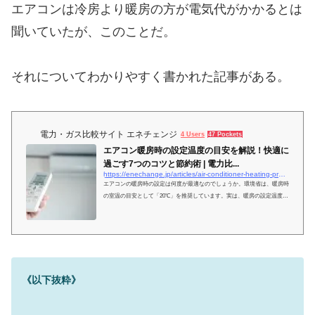
エアコンは冷房より暖房の方が電気代がかかるとは
聞いていたが、このことだ。
それについてわかりやすく書かれた記事がある。
電力・ガス比較サイト エネチェンジ
4 Users
47 Pockets
エアコン暖房時の設定温度の目安を解説！快適に
過ごす7つのコツと節約術 | 電力比...
https://enechange.jp/articles/air-conditioner-heating-preset-temperature
エアコンの暖房時の設定は何度が最適なのでしょうか。環境省は、暖房時
の室温の目安として「20℃」を推奨しています。実は、暖房の設定温度を
1度下げると約10％もの節電効果があるんです。エアコン暖房時の設定温
度が低めでもあたたかく快適に過ごせる方法、更に、エアコンの電気代の
節約方法も紹介します。
《以下抜粋》