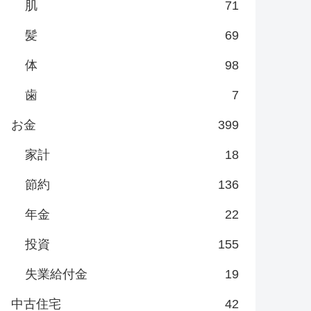
肌
71
髪
69
体
98
歯
7
お金
399
家計
18
節約
136
年金
22
投資
155
失業給付金
19
中古住宅
42