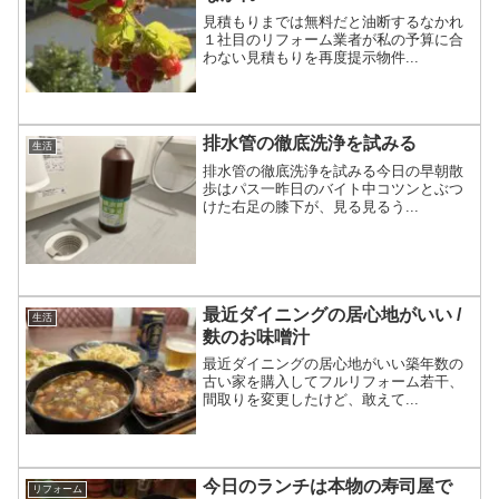
見積もりまでは無料だと油断するなかれ
１社目のリフォーム業者が私の予算に合
わない見積もりを再度提示物件...
排水管の徹底洗浄を試みる
生活
排水管の徹底洗浄を試みる今日の早朝散
歩はパス一昨日のバイト中コツンとぶつ
けた右足の膝下が、見る見るう...
最近ダイニングの居心地がいい /
生活
麩のお味噌汁
最近ダイニングの居心地がいい築年数の
古い家を購入してフルリフォーム若干、
間取りを変更したけど、敢えて...
今日のランチは本物の寿司屋で
リフォーム