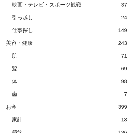
映画・テレビ・スポーツ観戦
37
引っ越し
24
仕事探し
149
美容・健康
243
肌
71
髪
69
体
98
歯
7
お金
399
家計
18
節約
136