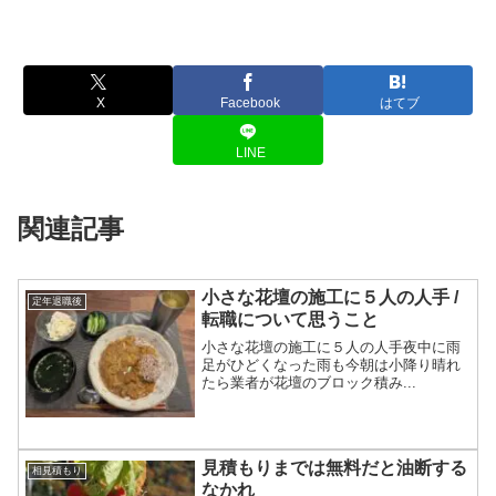
X
Facebook
はてブ
LINE
関連記事
小さな花壇の施工に５人の人手 /
定年退職後
転職について思うこと
小さな花壇の施工に５人の人手夜中に雨
足がひどくなった雨も今朝は小降り晴れ
たら業者が花壇のブロック積み...
見積もりまでは無料だと油断する
相見積もり
なかれ