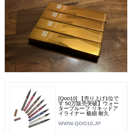
[Qoo10] 【売り上げ1位で
す 50万販売突破】ウォー
タープルーフ リキッドア
イライナー 极細 耐久
WWW.QOO10.JP