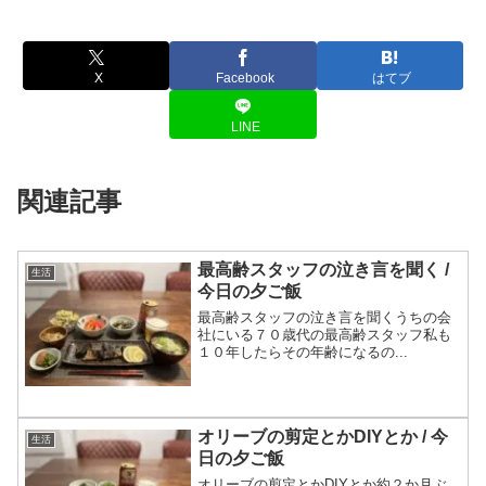
X
Facebook
はてブ
LINE
関連記事
最高齢スタッフの泣き言を聞く /
生活
今日の夕ご飯
最高齢スタッフの泣き言を聞くうちの会
社にいる７０歳代の最高齢スタッフ私も
１０年したらその年齢になるの...
オリーブの剪定とかDIYとか / 今
生活
日の夕ご飯
オリーブの剪定とかDIYとか約２か月ぶ