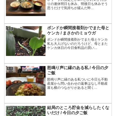
りの連休明日も休み、明後日も休みそう
思うだけで気持ちが緩んだ昨...
ボンドか瞬間接着剤かでまた母と
生活
ケンカ / まさかのミョウガ
ボンドか瞬間接着剤かでまた母とケンカ
私も大人げないのだろうけど、母とまた
ケンカ休日の今日食料品の買い...
怒鳴り声に縁のある私 / 今日の夕
生活
ご飯
怒鳴り声に縁のある私ついに今日も不動
産屋から問い合わせの返事はなし不動産
屋も横のつながりがあると聞く...
結局のところ貯金を減らしたくな
節約
いだけ / 今日の夕ご飯