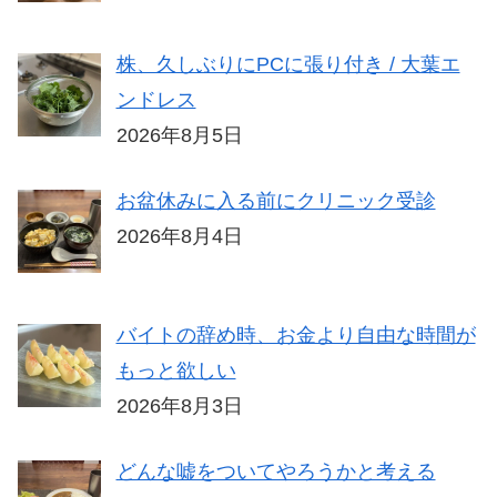
株、久しぶりにPCに張り付き / 大葉エ
ンドレス
2026年8月5日
お盆休みに入る前にクリニック受診
2026年8月4日
バイトの辞め時、お金より自由な時間が
もっと欲しい
2026年8月3日
どんな嘘をついてやろうかと考える